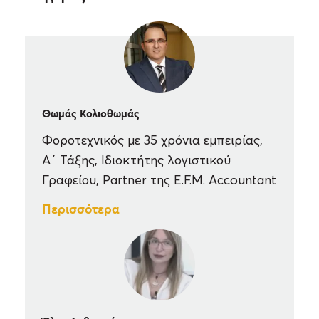
Εκπαιδευτείτε με όποιον τρόπο σας εξυπηρετεί
με την πολυβραβευμένη πλατφόρμα MELO
:
Θωμάς Κολιοθωμάς
Φοροτεχνικός με 35 χρόνια εμπειρίας,
Σε Αίθουσα ζωντανά με καθηγητή.
Α΄ Τάξης, Ιδιοκτήτης λογιστικού
Γραφείου, Partner της E.F.M. Accountant
A
πο το Γραφείο σας ή την Άνεση του σπιτιού
σας Live
Webinar
.
Περισσότερα
A
πο το Γραφείο σας ή την Άνεση του σπιτιού
σας Video
E
-learning,
24 ώρες x 7 ημέρες.
Συνδυαστικά με τους παραπάνω τρόπους.
Τρόπο
ι
Παρακολούθησης: