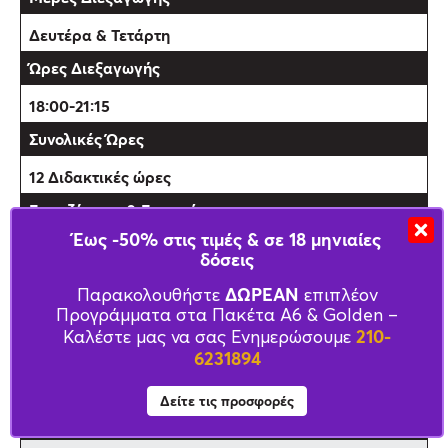
Δευτέρα & Τετάρτη
18:00-21:15
12 Διδακτικές ώρες
Έως -50% στις τιμές & σε 18 μηνιαίες
230€
δόσεις
ΔΩΡΕΑΝ
Παρακολουθήστε
επιπλέον
Προγράμματα στα Πακέτα Α6 & Golden –
200€
210-
Καλέστε μας να σας Ενημερώσουμε
6231894
Z6
Δείτε τις προσφορές