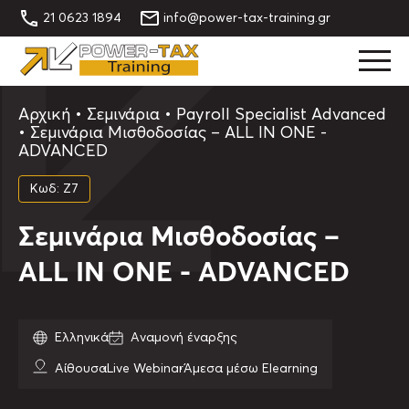
21 0623 1894
info@power-tax-training.gr
Αρχική
•
Σεμινάρια
•
Payroll Specialist Advanced
•
Σεμινάρια Μισθοδοσίας – ALL IN ONE -
ADVANCED
Κωδ: Ζ7
Σεμινάρια Μισθοδοσίας –
ALL IN ONE - ADVANCED
Ελληνικά
Αναμονή έναρξης
Αίθουσα
Live Webinar
Άμεσα μέσω Elearning