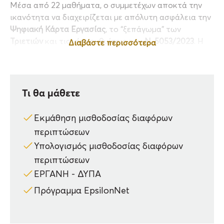
Μέσα από 22 μαθήματα, ο συμμετέχων αποκτά την
ικανότητα να διαχειρίζεται με απόλυτη ασφάλεια την
Ψηφιακή Κάρτα Εργασίας
, το “ξεπάγωμα” των
Τριετιών
και τις νέες ρυθμίσεις του
Ν. 5053/2023
. Η
Διαβάστε περισσότερα
μοναδικότητα του πακέτου έγκειται στην οριζόντια
κατάρτιση: από τις απλές εμπορικές επιχειρήσεις
μέχρι τα σύνθετα εργοτάξια και τις τουριστικές
μονάδες, διασφαλίζοντας
μηδενικό ρίσκο προστίμων
Τι θα μάθετε
και απόλυτη επαγγελματική επάρκεια.
Εκμάθηση μισθοδοσίας διαφόρων
Επαγγελματική Καταξίωση & Θωράκιση:
Δεν
πρόκειται για μια απλή παρακολούθηση, αλλά για μια
περιπτώσεων
επένδυση που μετατρέπει τον λογιστή σε
Payroll
Υπολογισμός μισθοδοσίας διαφόρων
Specialist
, έτοιμο να αντιμετωπίσει τους πιο
περιπτώσεων
αυστηρούς ελέγχους της Επιθεώρησης Εργασίας με τη
ΕΡΓΑΝΗ - ΔΥΠΑ
σφραγίδα εγκυρότητας της Power Tax Training.
Πρόγραμμα EpsilonNet
Στην Πράξη 100% Επίκαιρο Εργαστηριακό