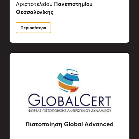
Πανεπιστημίου
Αριστοτελείου
Χρησιμοποιούμε cookie για την εξατομίκευση
Θεσσαλονίκης
περιεχομένου και διαφημίσεων, την παροχή λειτουργιών
κοινωνικών μέσων και την ανάλυση της
Περισσότερα
επισκεψιμότητάς μας. Επιπλέον, μοιραζόμαστε
πληροφορίες που αφορούν τον τρόπο που
χρησιμοποιείτε τον ιστότοπό μας με συνεργάτες
κοινωνικών μέσων, διαφήμισης και αναλύσεων, οι
οποίοι ενδεχομένως να τις συνδυάσουν με άλλες
πληροφορίες που τους έχετε παραχωρήσει ή τις οποίες
έχουν συλλέξει σε σχέση με την από μέρους σας χρήση
των υπηρεσιών τους.
Πιστοποίηση Global Advanced