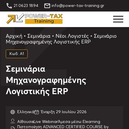
21 0623 1894
info@power-tax-training.gr
Αρχική
•
Σεμινάρια
•
Νέοι Λογιστές
•
Σεμινάριο
Μηχανογραφημένης Λογιστικής ERP
Κωδ: Α1
Σεμινάρια
Μηχανογραφημένης
Λογιστικής ERP
Ελληνικά
Έναρξη 29 Ιουλίου 2026
Αίθουσα
Live Webinar
Άμεσα μέσω Elearning
Πιστοποίηση ADVANCED CERTIFIED COURSE by