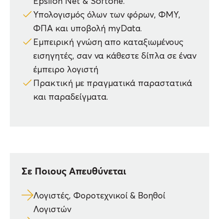
Epsilon Net & Softone.
δυνατά σημεία του προγράμματος μας.
Δείτε
Υπολογισμός όλων των φόρων, ΦΜΥ,
περισσότερα εδώ.
ΦΠΑ και υποβολή myData.
Σε Ποιους Απευθύνετε το Σεμινάριο
Εμπειρική γνώση απο καταξιωμένους
Μηχανογραφημένης Λογιστικής
εισηγητές, σαν να κάθεστε δίπλα σε έναν
Λογιστές, Φοροτεχνικούς, Βοηθούς Λογιστών &
έμπειρο λογιστή
Πρ/νους Λογιστηρίου
Πρακτική με πραγματικά παραστατικά
Πτυχιούχους Οικονομικών Σχολών ATEI, AEI
και παραδείγματα.
Φοιτητές, σπουδαστές οικονομικής
κατεύθυνσης
Αποφοίτους Κολεγίων – ΙΕΚ
Ιδιοκτήτες Λογιστικών Γραφείων
Σε Ποιους Απευθύνεται
Αποφοίτους Λυκείου, Τ.Ε.Ε., Τ.Ε.Λ.
Λογιστές, Φοροτεχνικοί & Βοηθοί
Επαγγελματικά Οφέλη του Σεμιναρίου
Λογιστών
Λογιστικής