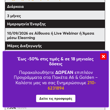
3 μήνες
10/09/2026 σε Αίθουσα ή Live Webinar ή Άμεσα
μέσω Elearning
Τρίτη & Πέμπτη
Έως -50% στις τιμές & σε 18 μηνιαίες
δόσεις
ΔΩΡΕΑΝ
18:00-21:15
Παρακολουθήστε
επιπλέον
Προγράμματα στα Πακέτα Α6 & Golden –
210-
Καλέστε μας να σας Ενημερώσουμε
6231894
120 Διδακτικές ώρες
Δείτε τις προσφορές
750€
1250€