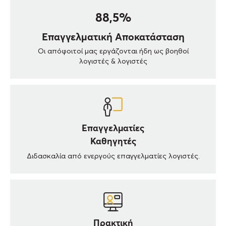
Πανεπιστημίου Θεσσαλονίκης (κατόπιν εξετάσεων)
88,5%
Επαγγελματική Αποκατάσταση
Βασικά Χαρακτηριστικά των σεμιναρίων λογιστικής e
learning
Οι απόφοιτοί μας εργάζονται ήδη ως βοηθοί
λογιστές & λογιστές
Εκπαιδευτείτε με όποιον τρόπο σας εξυπηρετεί με την
πολυβραβευμένη πλατφόρμα MELO
:
Επαγγελματίες
Καθηγητές
Διδασκαλία από ενεργούς επαγγελματίες λογιστές.
Σε Αίθουσα ζωντανά με καθηγητή.
A
πο το Γραφείο σας ή την Άνεση του σπιτιού σας
Πρακτική