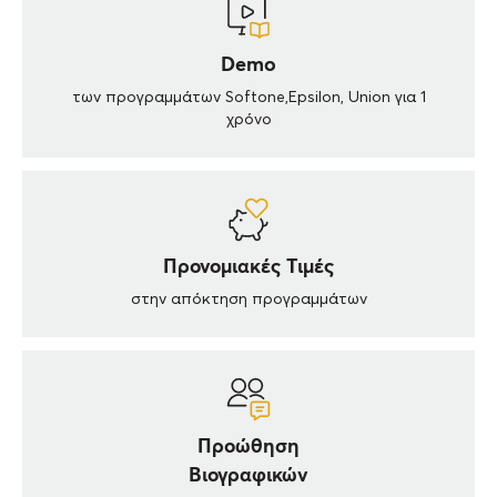
24 ώρες x 7 ημέρες την εβδομάδα.
κωδικό πρόσβασης
Εάν χάσω ένα μάθημα από το Σεμινάριο που
Demo
παρακολουθώ;
των προγραμμάτων Softone,Epsilon, Union για 1
χρόνο
Δίνεται επίσης η δυνατότητα παρακολούθησης των
μαθημάτων ως βίντεο για 15 μέρες από την διεξαγωγή
τους.
Προνομιακές Τιμές
στην απόκτηση προγραμμάτων
Προώθηση
Βιογραφικών