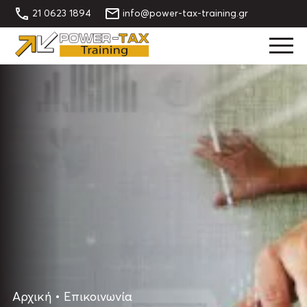
21 0623 1894
info@power-tax-training.gr
Αρχική
•
Επικοινωνία