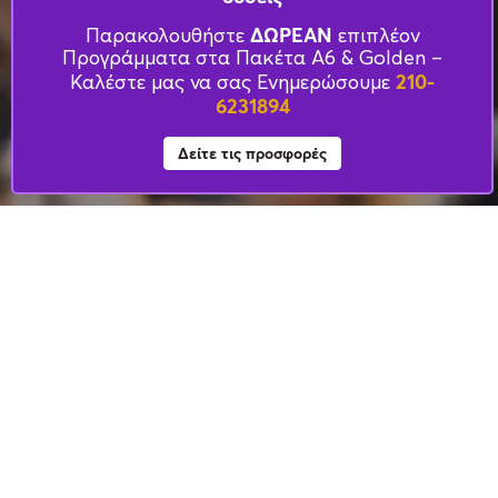
απο το Power Tax
ΔΩΡΕΑΝ
Παρακολουθήστε
επιπλέον
Training
Προγράμματα στα Πακέτα Α6 & Golden –
210-
Καλέστε μας να σας Ενημερώσουμε
6231894
Δείτε τις προσφορές