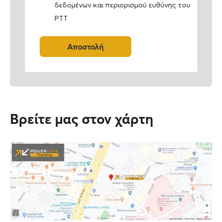
ο
δεδομένων και περιορισμού ευθύνης του
δ
PTT
ο
χ
ή
Αποστολή
Ό
ρ
Alternative:
ω
ν
*
Βρείτε μας στον χάρτη