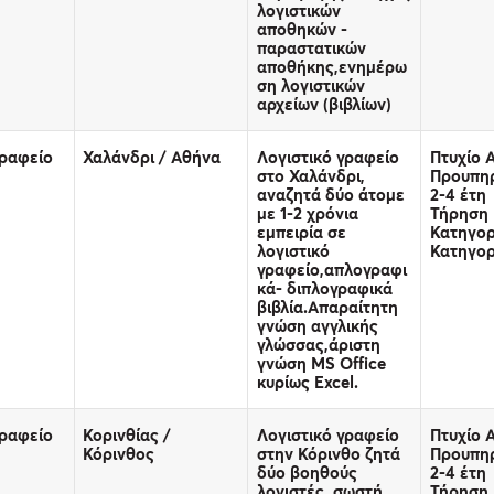
λογιστικών
αποθηκών -
παραστατικών
αποθήκης,ενημέρω
ση λογιστικών
αρχείων (βιβλίων)
Γραφείο
Χαλάνδρι / Αθήνα
Λογιστικό γραφείο
Πτυχίο Α
στο Χαλάνδρι,
Προυπηρ
αναζητά δύο άτομε
2-4 έτη
με 1-2 χρόνια
Τήρηση 
εμπειρία σε
Κατηγορ
λογιστικό
Κατηγορ
γραφείο,απλογραφι
κά- διπλογραφικά
βιβλία.Απαραίτητη
γνώση αγγλικής
γλώσσας,άριστη
γνώση MS Office
κυρίως Excel.
Γραφείο
Κορινθίας /
Λογιστικό γραφείο
Πτυχίο Α
Κόρινθος
στην Κόρινθο ζητά
Προυπηρ
δύο βοηθούς
2-4 έτη
λογιστές, σωστή
Τήρηση 