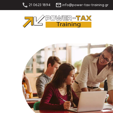
21 0623 1894
info@power-tax-training.gr