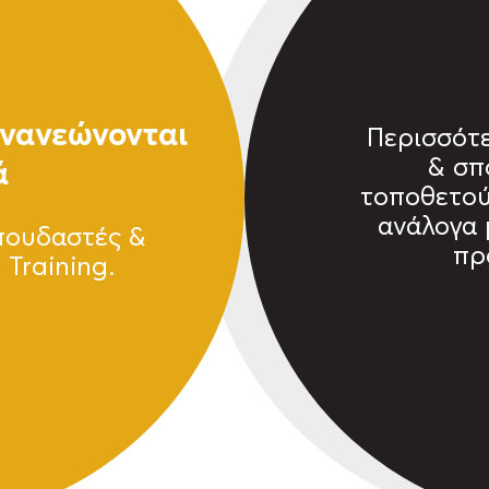
ανανεώνονται
Περισσότε
ά
& σπ
τοποθετού
ανάλογα 
πουδαστές &
πρ
Training.