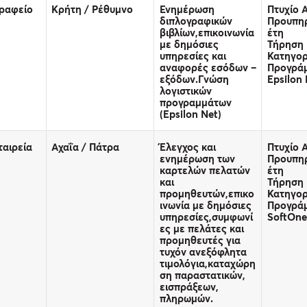
Γραφείο
Κρήτη / Ρέθυμνο
Ενημέρωση
Πτυχίο 
διπλογραφικών
Προυπηρ
βιβλίων,επικοινωνία
έτη
με δημόσιες
Τήρηση 
υπηρεσίες και
Κατηγορ
αναφορές εσόδων –
Προγρά
εξόδων.Γνώση
Epsilon 
λογιστικών
προγραμμάτων
(Epsilon Net)
ταιρεία
Αχαΐα / Πάτρα
Έλεγχος και
Πτυχίο Α
ενημέρωση των
Προυπηρ
καρτελών πελατών
έτη
και
Τήρηση 
προμηθευτών,επικο
Κατηγορ
ινωνία με δημόσιες
Προγρά
υπηρεσίες,συμφωνί
SoftOne
ες με πελάτες και
προμηθευτές για
τυχόν ανεξόφλητα
τιμολόγια,καταχώρη
ση παραστατικών,
εισπράξεων,
πληρωμών.