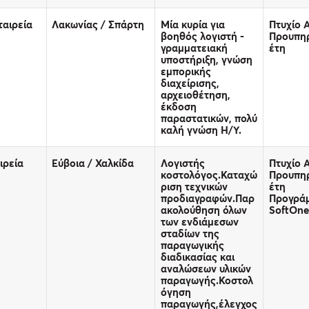
ταιρεία
Λακωνίας / Σπάρτη
Μία κυρία για
Πτυχίο Α
βοηθός λογιστή -
Προυπηρ
γραμματειακή
έτη
υποστήριξη, γνώση
εμπορικής
διαχείρισης,
αρχειοθέτηση,
έκδοση
παραστατικών, πολύ
καλή γνώση Η/Υ.
ιρεία
Εύβοια / Χαλκίδα
Λογιστής
Πτυχίο Α
κοστολόγος.Καταχώ
Προυπηρ
ριση τεχνικών
έτη
προδιαγραφών.Παρ
Προγρά
ακολούθηση όλων
SoftOne
των ενδιάμεσων
σταδίων της
παραγωγικής
διαδικασίας και
αναλώσεων υλικών
παραγωγής.Κοστολ
όγηση
παραγωγής,έλεγχος