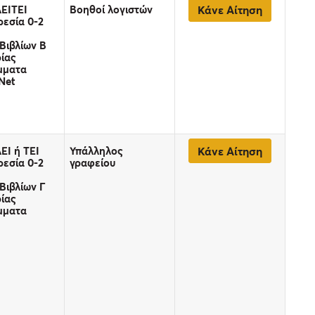
ΑΕΙΤΕΙ
Βοηθοί λογιστών
Κάνε Αίτηση
εσία 0-2
Βιβλίων B
ίας
μματα
Net
ΕΙ ή ΤΕΙ
Υπάλληλος
Κάνε Αίτηση
εσία 0-2
γραφείου
Βιβλίων Γ
ίας
μματα