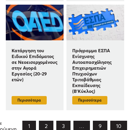
Κατάργηση του
Πρόγραμμα ΕΣΠΑ
Ειδικού Επιδόματος
Ενίσχυσης
σε Νεοεισερχομένους
Αυτοαπασχόλησης
στην Αγορά
Επιχειρηματιών
Εργασίας (20-29
Πτυχιούχων
ετών)
Τριτοβάθμιας
Εκπαίδευσης
(Β’Kύκλος)
Περισσότερα
Περισσότερα
«
1
2
3
…
9
10
ούμενη