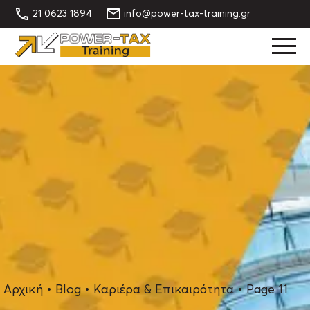
21 0623 1894
info@power-tax-training.gr
Αρχική
•
Blog
•
Καριέρα & Επικαιρότητα
•
Page 11