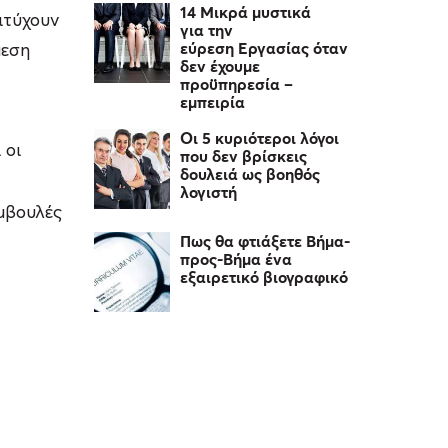
14 Μικρά μυστικά
ιτύχουν
για την
εύρεση Εργασίας όταν
μεση
δεν έχουμε
προϋπηρεσία –
εμπειρία
Οι 5 κυριότεροι λόγοι
 οι
που δεν βρίσκεις
δουλειά ως βοηθός
λογιστή
μβουλές
Πως θα φτιάξετε Βήμα-
προς-Βήμα ένα
εξαιρετικό βιογραφικό