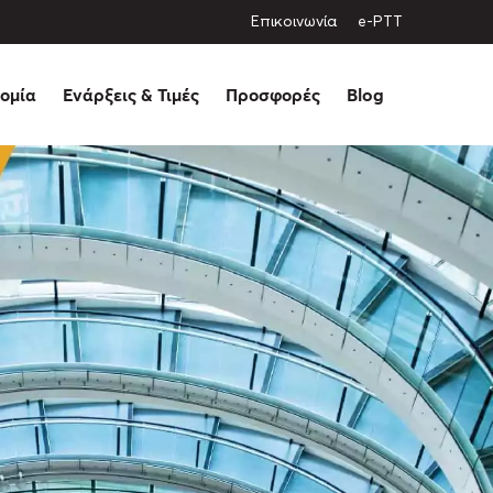
Eπικοινωνία
e-PTT
ομία
Ενάρξεις & Τιμές
Προσφορές
Blog