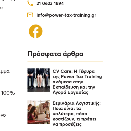
21 0623 1894
α
info@power-tax-training.gr
Πρόσφατα άρθρα
CV Care: Η Γέφυρα
αμμα
της Power Tax Training
ανάμεσα στην
Εκπαίδευση και την
Αγορά Εργασίας
ο 100%
Σεμινάρια Λογιστικής:
Ποια είναι τα
καλύτερα, πόσο
όνο
κοστίζουν, τι πρέπει
να προσέξεις