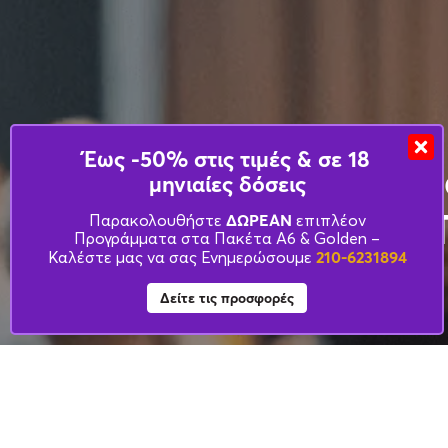
Έως -50% στις τιμές & σε 18
Σεμινάρια Λογι
μηνιαίες δόσεις
απο το Power 
ΔΩΡΕΑΝ
Παρακολουθήστε
επιπλέον
Προγράμματα στα Πακέτα Α6 & Golden –
210-6231894
Training
Καλέστε μας να σας Ενημερώσουμε
Δείτε τις προσφορές