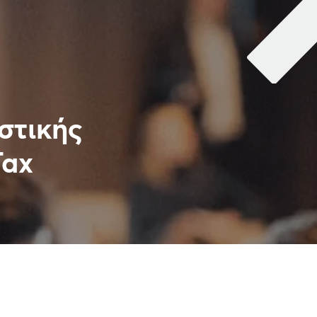
στικής
Tax