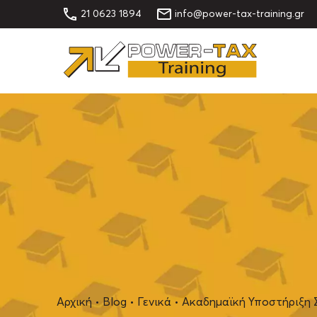
21 0623 1894
info@power-tax-training.gr
Αρχική
•
Blog
•
Γενικά
•
Ακαδημαϊκή Υποστήριξη