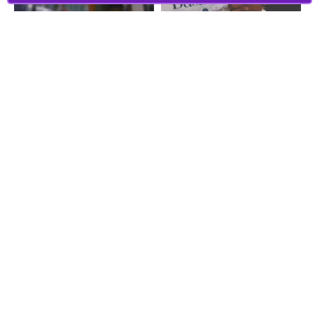
Φορολογικές
To Power Tax
Υποχρεώσεις για
Training φέρνει την
τους λογιστές: Μάϊος
επανάσταση στον
2026
Ισολογισμό μέσω της
στρατηγικής
συνεργασίας με την
Karpodinis Software
Περισσότερα
Περισσότερα
Δείτε όλα τα Άρθρα