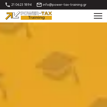
21 0623 1894
info@power-tax-training.gr