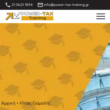
21 0623 1894
info@power-tax-training.gr
Αρχική
•
Ηλίας Γιαμαλής