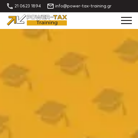
21 0623 1894
info@power-tax-training.gr