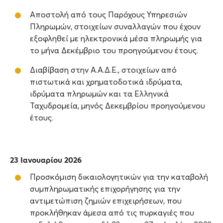
Χρησιμοποιούμε cookie για την εξατομίκευση
Αποστολή από τους Παρόχους Υπηρεσιών
περιεχομένου και διαφημίσεων, την παροχή λειτουργιών
Πληρωμών, στοιχείων συναλλαγών που έχουν
κοινωνικών μέσων και την ανάλυση της
εξοφληθεί με ηλεκτρονικά μέσα πληρωμής για
επισκεψιμότητάς μας. Επιπλέον, μοιραζόμαστε
το μήνα Δεκέμβριο του προηγούμενου έτους.
πληροφορίες που αφορούν τον τρόπο που
Διαβίβαση στην Α.Α.Δ.Ε., στοιχείων από
χρησιμοποιείτε τον ιστότοπό μας με συνεργάτες
πιστωτικά και χρηματοδοτικά ιδρύματα,
κοινωνικών μέσων, διαφήμισης και αναλύσεων, οι
ιδρύματα πληρωμών και τα Ελληνικά
οποίοι ενδεχομένως να τις συνδυάσουν με άλλες
Ταχυδρομεία, μηνός Δεκεμβρίου προηγούμενου
πληροφορίες που τους έχετε παραχωρήσει ή τις οποίες
έτους.
έχουν συλλέξει σε σχέση με την από μέρους σας χρήση
των υπηρεσιών τους.
23 Ιανουαρίου 2026
Προσκόμιση δικαιολογητικών για την καταβολή
συμπληρωματικής επιχορήγησης για την
αντιμετώπιση ζημιών επιχειρήσεων, που
προκλήθηκαν άμεσα από τις πυρκαγιές που