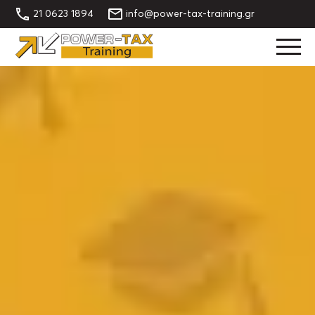
21 0623 1894
info@power-tax-training.gr