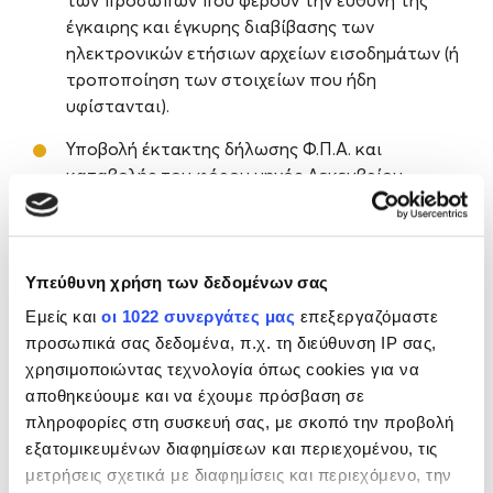
των προσώπων που φέρουν την ευθύνη της
έγκαιρης και έγκυρης διαβίβασης των
ηλεκτρονικών ετήσιων αρχείων εισοδημάτων (ή
τροποποίηση των στοιχείων που ήδη
υφίστανται).
Υποβολή έκτακτης δήλωσης Φ.Π.Α. και
καταβολής του φόρου μηνός Δεκεμβρίου
προηγούμενου έτους.
Υπεύθυνη χρήση των δεδομένων σας
16 Ιανουαρίου 2026
Εμείς και
οι 1022 συνεργάτες μας
επεξεργαζόμαστε
Προσκόμιση δικαιολογητικών για την καταβολή
προσωπικά σας δεδομένα, π.χ. τη διεύθυνση IP σας,
επιχορήγησης για την αντιμετώπιση ζημιών
χρησιμοποιώντας τεχνολογία όπως cookies για να
επιχειρήσεων, που προκλήθηκαν από την
αποθηκεύουμε και να έχουμε πρόσβαση σε
πλημμύρα της 1ης Δεκεμβρίου 2022 σε περιοχές
πληροφορίες στη συσκευή σας, με σκοπό την προβολή
της Περιφερειακής Ενότητας Πιερίας της
εξατομικευμένων διαφημίσεων και περιεχομένου, τις
Περιφέρειας Κεντρικής Μακεδονίας.
μετρήσεις σχετικά με διαφημίσεις και περιεχόμενο, την