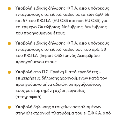
Υποβολή ειδικής δήλωσης Φ.Π.Α. από υπόχρεους
ενταγμένους στα ειδικά καθεστώτα των άρθ. 56
και 57 του Κ.Φ.Π.Α. (EU OSS και non EU OSS) για
το τρίμηνο Οκτώβριος, Νοέμβριος, Δεκέμβριος
του προηγούμενου έτους.
Υποβολή ειδικής δήλωσης Φ.Π.Α. από υπόχρεους
ενταγμένους στο ειδικό καθεστώς του άρθ. 58
του Κ.Φ.Π.Α. (Import OSS) μηνός Δεκεμβρίου
προηγούμενου έτους.
Υποβολή στο Π.Σ. Εργάνη ΙΙ από εργοδότες –
επιχειρήσεις, δήλωσης χορηγούμενων κατά τον
προηγούμενο μήνα αδειών, σε εργαζομένους
τους με εξαρτημένη σχέση εργασίας
(απογραφικά).
Υποβολή δήλωσης στοιχείων ασφαλισμένων
στην ηλεκτρονική πλατφόρμα του e-Ε.Φ.Κ.Α. από