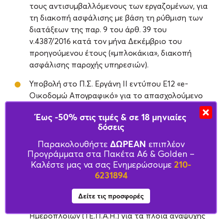
τους αντισυμβαλλόμενους των εργαζομένων, για
τη διακοπή ασφάλισης με βάση τη ρύθμιση των
διατάξεων της παρ. 9 του άρθ. 39 του
ν.4387/2016 κατά τον μήνα Δεκέμβριο του
προηγούμενου έτους («μπλοκάκια», διακοπή
ασφάλισης παροχής υπηρεσιών).
Υποβολή στο Π.Σ. Εργάνη ΙΙ εντύπου Ε12 «e-
Οικοδομώ Απογραφικό» για το απασχολούμενο
προσωπικό μηνός Δεκεμβρίου του
Έως -50% στις τιμές & σε 18 μηνιαίες
προηγούμενου έτους.
δόσεις
Υποβολή δηλώσεων στοιχείων ακινήτων (Ε9) για
ΔΩΡΕΑΝ
Παρακολουθήστε
επιπλέον
τις μεταβολές στην ακίνητη περιουσία (σύσταση,
Προγράμματα στα Πακέτα Α6 & Golden –
απόκτηση, κ.λπ., πλην της κληρονομικής
210-
Καλέστε μας να σας Ενημερώσουμε
6231894
διαδοχής) που πραγματοποιήθηκαν κατά το
προηγούμενο έτος.
Δείτε τις προσφορές
Καταβολή Τέλους Πλοίων Αναψυχής και
Ημερόπλοιων (ΤΕ.Π.Α.Η.) για τα πλοία αναψυχής