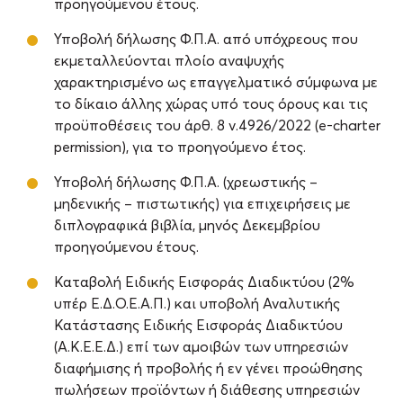
προηγούμενου έτους.
Υποβολή δήλωσης Φ.Π.Α. από υπόχρεους που
εκμεταλλεύονται πλοίο αναψυχής
χαρακτηρισμένο ως επαγγελματικό σύμφωνα με
το δίκαιο άλλης χώρας υπό τους όρους και τις
προϋποθέσεις του άρθ. 8 ν.4926/2022 (e-charter
permission), για το προηγούμενο έτος.
Υποβολή δήλωσης Φ.Π.Α. (χρεωστικής –
μηδενικής – πιστωτικής) για επιχειρήσεις με
διπλογραφικά βιβλία, μηνός Δεκεμβρίου
προηγούμενου έτους.
Καταβολή Ειδικής Εισφοράς Διαδικτύου (2%
υπέρ Ε.Δ.Ο.Ε.Α.Π.) και υποβολή Αναλυτικής
Κατάστασης Ειδικής Εισφοράς Διαδικτύου
(Α.Κ.Ε.Ε.Δ.) επί των αμοιβών των υπηρεσιών
διαφήμισης ή προβολής ή εν γένει προώθησης
πωλήσεων προϊόντων ή διάθεσης υπηρεσιών