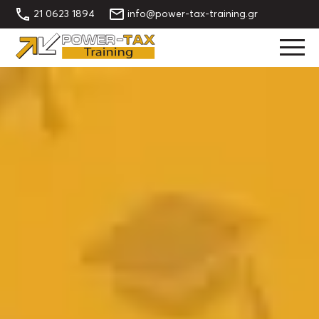
21 0623 1894
info@power-tax-training.gr