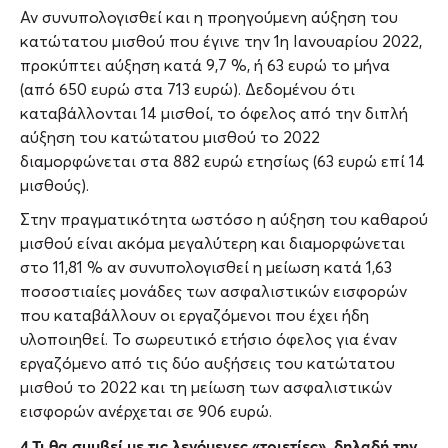
Αν συνυπολογισθεί και η προηγούμενη αύξηση του
κατώτατου μισθού που έγινε την 1η Ιανουαρίου 2022,
προκύπτει αύξηση κατά 9,7 %, ή 63 ευρώ το μήνα
(από 650 ευρώ στα 713 ευρώ). Δεδομένου ότι
καταβάλλονται 14 μισθοί, το όφελος από την διπλή
αύξηση του κατώτατου μισθού το 2022
διαμορφώνεται στα 882 ευρώ ετησίως (63 ευρώ επί 14
μισθούς).
Στην πραγματικότητα ωστόσο η αύξηση του καθαρού
μισθού είναι ακόμα μεγαλύτερη και διαμορφώνεται
στο 11,81 % αν συνυπολογισθεί η μείωση κατά 1,63
ποσοστιαίες μονάδες των ασφαλιστικών εισφορών
που καταβάλλουν οι εργαζόμενοι που έχει ήδη
υλοποιηθεί. Το σωρευτικό ετήσιο όφελος για έναν
εργαζόμενο από τις δύο αυξήσεις του κατώτατου
μισθού το 2022 και τη μείωση των ασφαλιστικών
εισφορών ανέρχεται σε 906 ευρώ.
4.Τι θα συμβεί με τις λεγόμενες «τριετίες», δηλαδή την