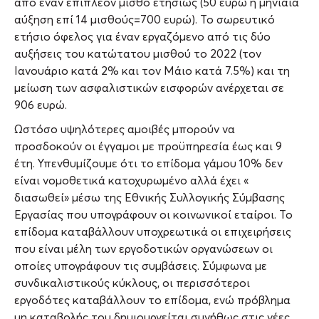
από έναν επιπλέον μισθό ετησίως (50 ευρώ η μηνιαία
αύξηση επί 14 μισθούς=700 ευρώ). Το σωρευτικό
ετήσιο όφελος για έναν εργαζόμενο από τις δύο
αυξήσεις του κατώτατου μισθού το 2022 (τον
Ιανουάριο κατά 2% και τον Μάιο κατά 7.5%) και τη
μείωση των ασφαλιστικών εισφορών ανέρχεται σε
906 ευρώ.
Ωστόσο υψηλότερες αμοιβές μπορούν να
προσδοκούν οι έγγαμοι με προϋπηρεσία έως και 9
έτη. Υπενθυμίζουμε ότι το επίδομα γάμου 10% δεν
είναι νομοθετικά κατοχυρωμένο αλλά έχει «
διασωθεί» μέσω της Εθνικής Συλλογικής Σύμβασης
Εργασίας που υπογράφουν οι κοινωνικοί εταίροι. Το
επίδομα καταβάλλουν υποχρεωτικά οι επιχειρήσεις
που είναι μέλη των εργοδοτικών οργανώσεων οι
οποίες υπογράφουν τις συμβάσεις. Σύμφωνα με
συνδικαλιστικούς κύκλους, οι περισσότεροι
εργοδότες καταβάλλουν το επίδομα, ενώ πρόβλημα
μη καταβολής του δημιουργείται συνήθως στις νέες