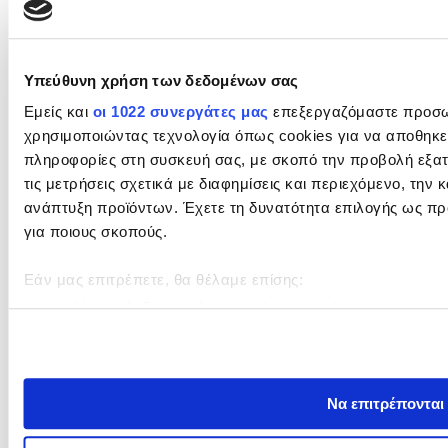
(σε ευρώ)
ΔΕΚΕΜΒΡΙΟΣ
ΙΑΝΟΥΑΡ
Υπεύθυνη χρήση των δεδομένων σας
2021
2022
Εμείς και
οι 1022 συνεργάτες μας
επεξεργαζόμαστε προσωπι
χρησιμοποιώντας τεχνολογία όπως cookies για να αποθηκ
Κατώτατος μισθός
650
663
πληροφορίες στη συσκευή σας, με σκοπό την προβολή εξατ
τις μετρήσεις σχετικά με διαφημίσεις και περιεχόμενο, την 
Κατώτατο
ανάπτυξη προϊόντων. Έχετε τη δυνατότητα επιλογής ως προ
29,04
29,62
για ποιους σκοπούς.
ημερομίσθιο
Εάν μας επιτρέπετε, θα θέλαμε επίσης:
Μισθός σε 12μηνη
758,3
773,5
Να συλλέξουμε πληροφορίες σχετικά με τη γεωγραφικ
βάση
ακριβείς σε απόσταση μερικών μέτρων
Να αναγνωρίσουμε τη συσκευή σας σαρώνοντας ενε
(δακτυλικό αποτύπωμα)
Επίδομα ανεργίας
399
407
Να επιτρέπονται
Μάθετε περισσότερα σχετικά με τον τρόπο επεξεργασίας 
τις προτιμήσεις σας στην
ενότητα “Λεπτομέρειες”
. Μπορεί