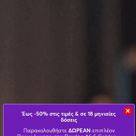
Έως -50% στις τιμές & σε 18 μηνιαίες
δόσεις
ΔΩΡΕΑΝ
Παρακολουθήστε
επιπλέον