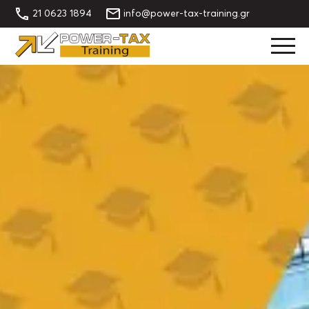
21 0623 1894
info@power-tax-training.gr