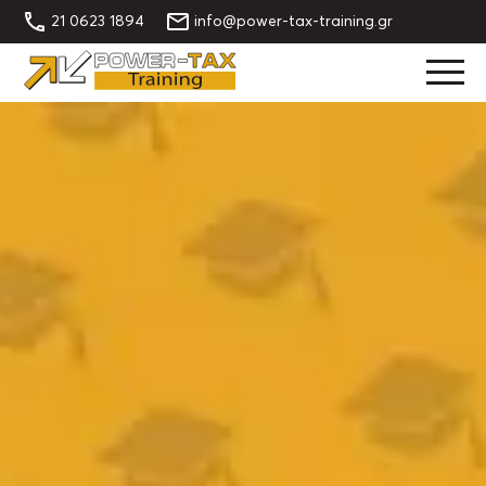
21 0623 1894
info@power-tax-training.gr