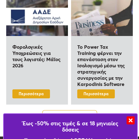
Φορολογικές
To Power Tax
Υποχρεώσεις για
Training φέρνει την
τους λογιστές: Μάϊος
επανάσταση στον
2026
Ισολογισμό μέσω της
στρατηγικής
συνεργασίας με την
Karpodinis Software
Περισσότερα
Περισσότερα
Δείτε όλα τα Άρθρα
Έως -50% στις τιμές & σε 18 μηνιαίες
δόσεις