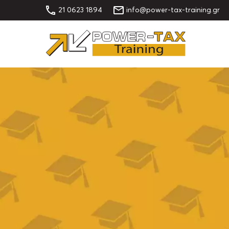
21 0623 1894
info@power-tax-training.gr