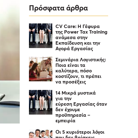
Πρόσφατα άρθρα
CV Care: Η Γέφυρα
της Power Tax Training
ανάμεσα στην
Εκπαίδευση και την
Αγορά Εργασίας
Σεμινάρια Λογιστικής:
Ποια είναι τα
καλύτερα, πόσο
κοστίζουν, τι πρέπει
να προσέξεις
14 Μικρά μυστικά
για την
εύρεση Εργασίας όταν
δεν έχουμε
προϋπηρεσία –
εμπειρία
Οι 5 κυριότεροι λόγοι
που δεν βρίσκεις