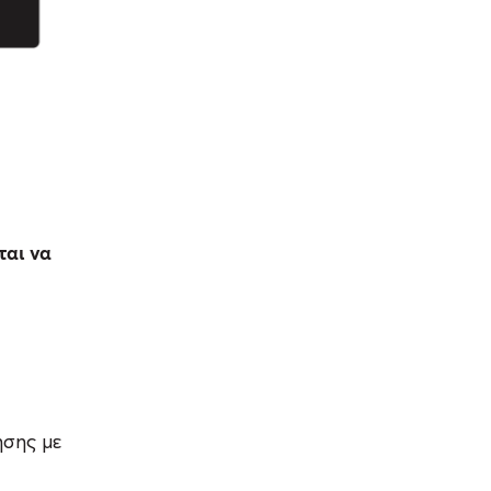
αι να
ησης με