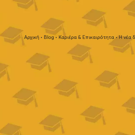
Αρχική
•
Blog
•
Καριέρα & Επικαιρότητα
•
Η νέα 