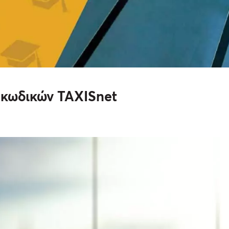
 κωδικών TAXISnet