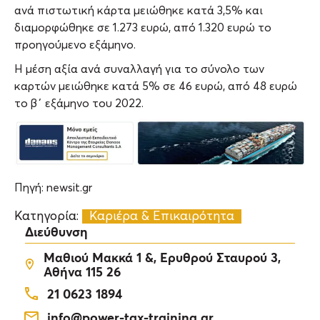
ανά πιστωτική κάρτα μειώθηκε κατά 3,5% και
διαμορφώθηκε σε 1.273 ευρώ, από 1.320 ευρώ το
προηγούμενο εξάμηνο.
Η μέση αξία ανά συναλλαγή για το σύνολο των
καρτών μειώθηκε κατά 5% σε 46 ευρώ, από 48 ευρώ
το β΄ εξάμηνο του 2022.
Πηγή: newsit.gr
Κατηγορία:
Καριέρα & Επικαιρότητα
Διεύθυνση
Μαθιού Μακκά 1 &, Ερυθρού Σταυρού 3,
Αθήνα 115 26
21 0623 1894
info@power-tax-training.gr