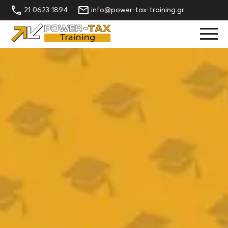
21 0623 1894
info@power-tax-training.gr