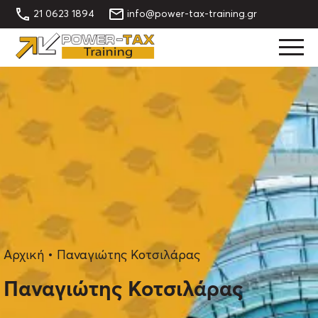
21 0623 1894
info@power-tax-training.gr
Αρχική
•
Παναγιώτης Κοτσιλάρας
Παναγιώτης Κοτσιλάρας